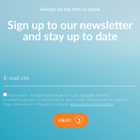
Always be the first to know
Sign up to our newsletter
and stay up to date
Szeretném, ha tájékoztatnának a D-Link legújabb híreiről,
termékfrissítésiről és promócióiról. Ezen űrlap kitöltésével Ön elismeri,
hogy elolvasta és elfogadta a cégünk
Adatvédelmi Házirendjét
.
Elküld