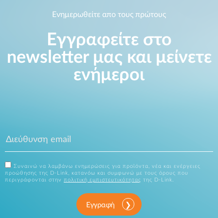
Ενημερωθείτε απο τους πρώτους
Εγγραφείτε στο
newsletter μας και μείνετε
ενήμεροι
Συναινώ να λαμβάνω ενημερώσεις για προϊόντα, νέα και ενέργειες
προώθησης της D-Link, κατανόω και συμφωνώ με τους όρους που
περιγράφονται στην
πολιτική εμπιστευτικότητας
της D-Link.
Εγγραφή