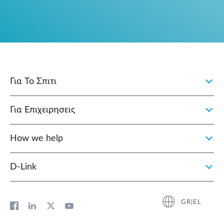
Για Το Σπιτι
Για Επιχειρησεις
How we help
D‑Link
GR|EL