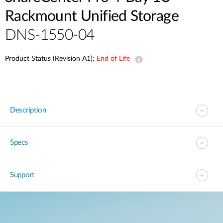
Accessories
Videos
Rackmount Unified Storage
Υποστήριξη
mydlink
Accessories
DNS-1550-04
Blog
Tech Alerts
Σημεία Πώλησης
Σημεία Πώλησης
Product Status (Revision A1):
End of Life
FAQs
Warranty
Description
Contact
Specs
Support Portal
Support