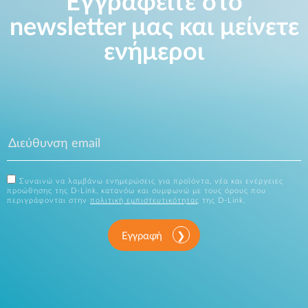
Εγγραφείτε στο
newsletter μας και μείνετε
ενήμεροι
Συναινώ να λαμβάνω ενημερώσεις για προϊόντα, νέα και ενέργειες
προώθησης της D-Link, κατανόω και συμφωνώ με τους όρους που
περιγράφονται στην
πολιτική εμπιστευτικότητας
της D-Link.
Εγγραφή