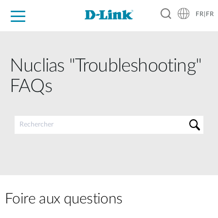
FR|FR
Grand Public
Entreprises
Industrie
Support
Ressources
Partenaires
Nuclias "Troubleshooting"
FAQs
Foire aux questions