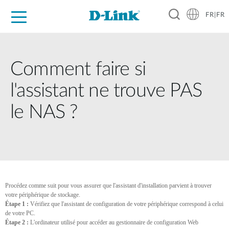
FR|FR
Grand Public
Entreprises
Industrie
Support
Ressources
Partenaires
Comment faire si
l'assistant ne trouve PAS
le NAS ?
Procédez comme suit pour vous assurer que l'assistant d'installation parvient à trouver
votre périphérique de stockage.
Étape 1 :
Vérifiez que l'assistant de configuration de votre périphérique correspond à celui
de votre PC.
Étape 2 :
L'ordinateur utilisé pour accéder au gestionnaire de configuration Web