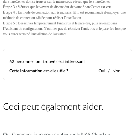
du ShareCenter doit se trouver sur le même sous-réseau que le ShareCenter.
Étape 3 :
Vérifiez que le voyant de disque dur de votre ShareCenter est vert.
Étape 4 :
En mode de connexion au réseau sans fil, il est recommandé d'employer une
méthode de connexion câblée pour réaliser l'installation.
Étape 5 :
Désactivez temporairement l'antivirus et le pare-feu, puis revenez dans
l'Assistant de configuration. N'oubliez pas de réactiver l'antivirus et le pare-feu lorsque
vous aurez terminé l'installation de l'assistant.
62
personnes ont trouvé ceci intéressant
Cette information est-elle utile ?
Oui
Non
Ceci peut également aider.
Comment faire pour configurer le NAS Cloud du