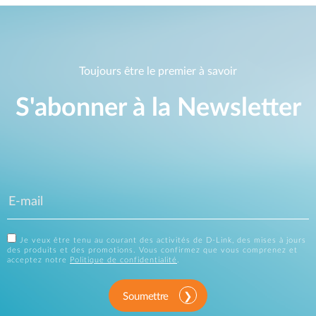
Toujours être le premier à savoir
S'abonner à la Newsletter
Je veux être tenu au courant des activités de D-Link, des mises à jours
des produits et des promotions. Vous confirmez que vous comprenez et
acceptez notre
Politique de confidentialité
.
Soumettre