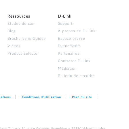
Ressources
D‑Link
Etudes de cas
Support
Blog
À propos de D‑Link
Brochures & Guides
Espace presse
Vidéos
Événements
Product Selector
Partenaires
Contacter D‑Link
Médiation
Bulletin de sécurité
cations
Conditions d'utilisation
Plan du site
Place Ovale – 14 place Georges Pompidou – 78180 -Montigny-le-