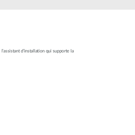
Surveillance
urbaine
Automatisation
des
bâtiments
Mât
intelligent
l’assistant d’installation qui supporte la