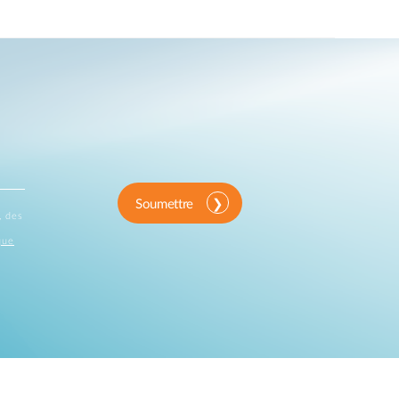
Soumettre
, des
que