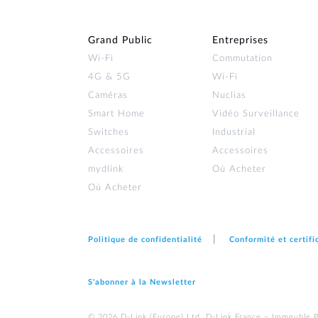
Grand Public
Entreprises
Wi‑Fi
Commutation
4G & 5G
Wi-Fi
Caméras
Nuclias
Smart Home
Vidéo Surveillance
Switches
Industrial
Accessoires
Accessoires
mydlink
Où Acheter
Où Acheter
Politique de confidentialité
Conformité et certifi
S'abonner à la Newsletter
© 2026 D‑Link (Europe) Ltd. D-Link France – Immeuble 