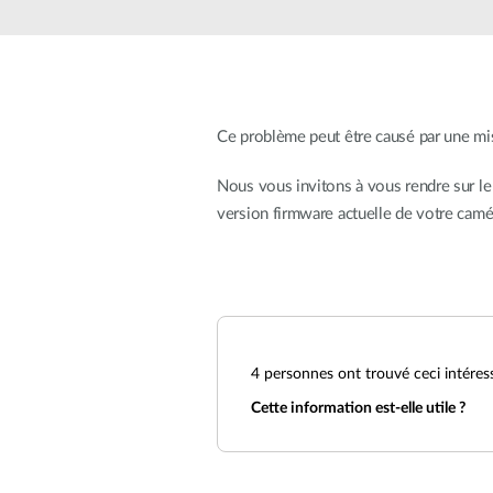
Easy Smart
Switches
non
administrables
Switches
PoE
Ce problème peut être causé par une mis
Nous vous invitons à vous rendre sur le
Accessories
Management
Où acheter
version firmware actuelle de votre camé
Gestion
Convertisseurs
Cloud
de média
Nuclias
Unity
Fibres
actives
Contrôleurs
matériel
4
personnes ont trouvé ceci intéres
Câbles
Nuclias
Direct
Connect
Cette information est-elle utile ?
Attach
Adaptateurs
PoE