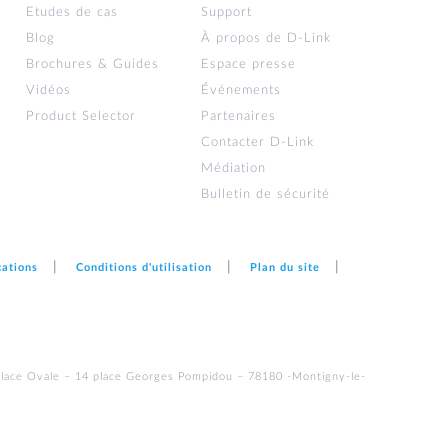
Etudes de cas
Support
Blog
À propos de D‑Link
Brochures & Guides
Espace presse
Vidéos
Événements
Product Selector
Partenaires
Contacter D‑Link
Médiation
Bulletin de sécurité
cations
Conditions d'utilisation
Plan du site
Place Ovale – 14 place Georges Pompidou – 78180 -Montigny-le-