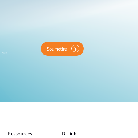
Soumettre
, des
que
Ressources
D‑Link