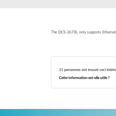
Easy Smart
Switches
non
administrables
Switches
PoE
The DCS-2670L only supports Ethernet c
Accessories
Management
Où acheter
Gestion
Convertisseurs
Cloud
de média
11
Nuclias
personnes ont trouvé ceci intére
Unity
Fibres
Cette information est-elle utile ?
actives
Contrôleurs
matériel
Câbles
Nuclias
Direct
Connect
Attach
Adaptateurs
PoE