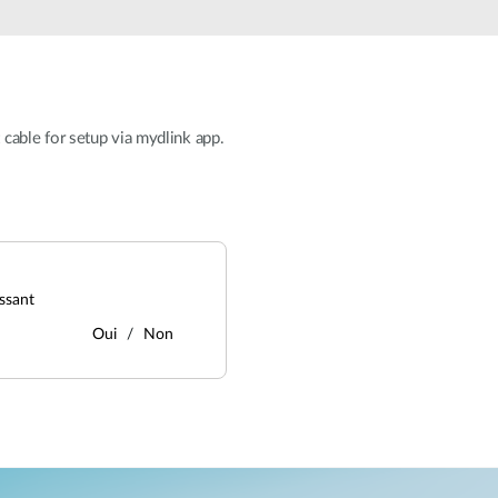
able for setup via mydlink app.
ssant
Oui
Non