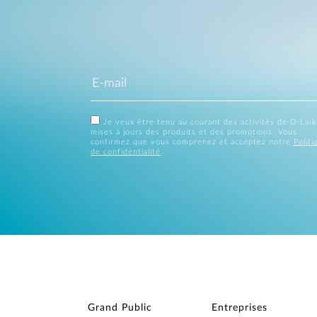
Je veux être tenu au courant des activités de D-Link
mises à jours des produits et des promotions. Vous
confirmez que vous comprenez et acceptez notre
Politi
de confidentialité
.
Grand Public
Entreprises