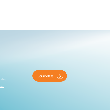
Soumettre
, des
que