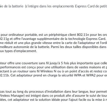
 de la batterie (s'intègre dans les emplacements Express Card de petite 
pour ordinateur portable, est un périphérique client 802.11n pour les 
 802.11g et offre l'avantage supplémentaire de la technologie Express Card
 réduit et une plus grande vitesse entre la carte de l'adaptateur et l'ord
eilleure autonomie de la batterie. Parmi les deux tailles disponibles dans
 deux types d'emplacement.
ateur offre une couverture sans fil jusqu'à 5 fois plus importante que ce
performances est conçu pour une utilisation dans de vastes maisons et p
nectant à un routeur sans fil Wireless N ou à un point d'accès et restez
 802.11b. Cet adaptateur prend en charge la sécurité WPA et WPA2 pour emp
 à pas tout au long du processus d'installation dans leur langue, leur permet
(Wireless Manager) est intégré dans ce produit afin d'assurer le suivi de
lées, cet adaptateur est la solution idéale pour l'ajout facile ou la mise à