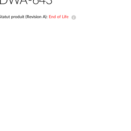
DWA-643
Surveillance
urbaine
Statut produit (Revision A):
End of Life
Automatisation
des
bâtiments
Mât
intelligent