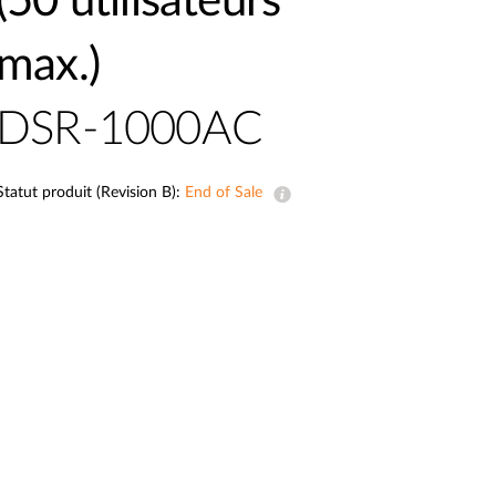
(50 utilisateurs
Surveillance
urbaine
max.)
Automatisation
des
DSR-1000AC
bâtiments
Mât
intelligent
Statut produit (Revision B):
End of Sale