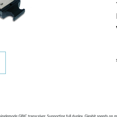
glemode GBIC transceiver. Supporting full duplex, Gigabit speeds on 