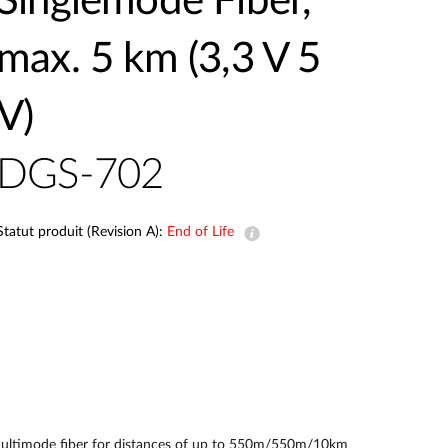
Singlemode Fiber,
Surveillance
urbaine
max. 5 km (3,3 V 5
Automatisation
des
V)
bâtiments
Mât
intelligent
DGS-702
Statut produit (Revision A):
End of Life
multimode fiber for distances of up to 550m/550m/10km