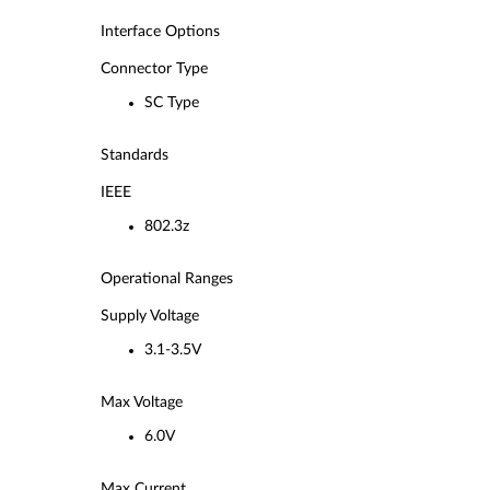
Interface Options
Connector Type
SC Type
Standards
IEEE
802.3z
Operational Ranges
Supply Voltage
3.1-3.5V
Max Voltage
6.0V
Max Current