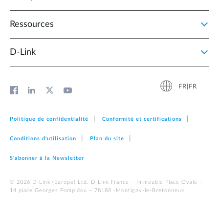
Ressources
D‑Link
FR|FR
Politique de confidentialité
Conformité et certifications
Conditions d'utilisation
Plan du site
S'abonner à la Newsletter
© 2026 D‑Link (Europe) Ltd. D-Link France – Immeuble Place Ovale –
14 place Georges Pompidou – 78180 -Montigny-le-Bretonneux