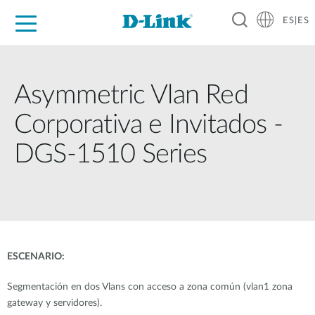
ES|ES
Hogar Digital
Empresas
Industria
Soporte
Resources
Partners
Asymmetric Vlan Red
Corporativa e Invitados -
DGS-1510 Series
ESCENARIO:
Segmentación en dos Vlans con acceso a zona común (vlan1 zona
gateway y servidores).