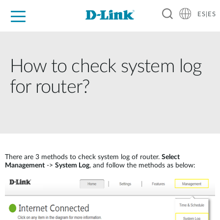
ES|ES
Hogar Digital
Empresas
Industria
Soporte
Resources
Partners
How to check system log
for router?
There are 3 methods to check system log of router.
Select
Management
->
System Log
, and follow the methods as below: