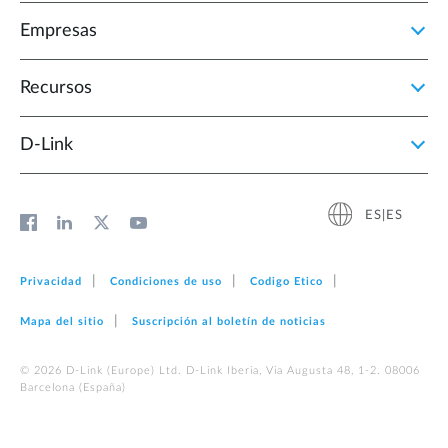
Empresas
Recursos
D‑Link
ES|ES
Privacidad
Condiciones de uso
Codigo Etico
Mapa del sitio
Suscripción al boletín de noticias
© 2026 D‑Link (Europe) Ltd. D-Link Iberia, Via Augusta 48, 1-2. 08006
Barcelona (España)