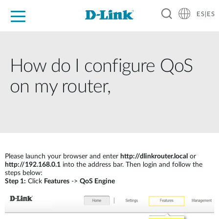
ES|ES
Hogar Digital
Empresas
Industria
Soporte
Resources
Partners
How do I configure QoS
on my router,
Please launch your browser and enter
http://dlinkrouter.local
or
http://192.168.0.1
into the address bar. Then login and follow the
steps below:
Step 1:
Click
Features
->
QoS Engine