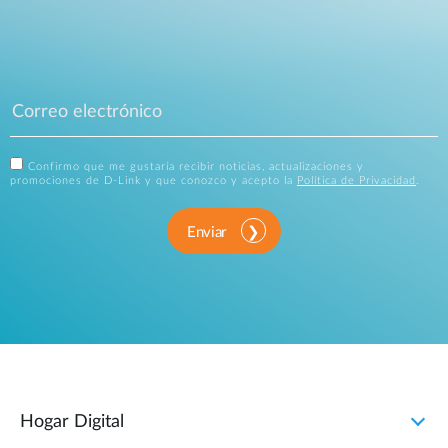
Confirmo que me gustaría recibir noticias, actualizaciones y
promociones de D-Link y que conozco y acepto la
Política de Privacidad
.
Enviar
Hogar Digital