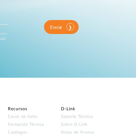
Enviar
iones
tica
Recursos
D‑Link
Casos de éxito
Soporte Técnico
Formación Técnica
Sobre D-Link
Catálogos
Notas de Prensa