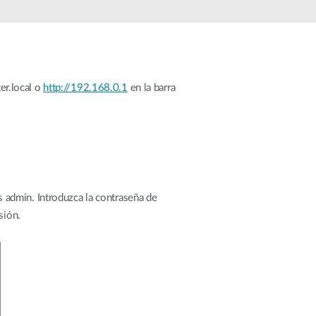
Videovigilancia
pública
Smart
Building
Mástiles
ter.local o
http://192.168.0.1
en la barra
con
cámaras y
sensores
 admin. Introduzca la contraseña de
sión.