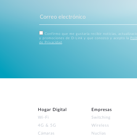
Confirmo que me gustaría recibir noticias, actualizac
y promociones de D-Link y que conozco y acepto la
Polí
de Privacidad
.
Hogar Digital
Empresas
Wi‑Fi
Switching
4G & 5G
Wireless
Cámaras
Nuclias