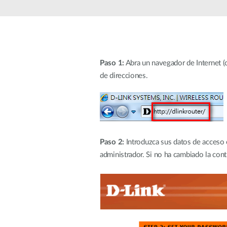
Easy Smart
Switches sin
gestión
Switches
PoE
Paso 1:
Abra un navegador de Internet (co
de direcciones.
Accesorios
Gestión
Dónde
Unificada
comprar
Media
Converters
Gestión
Nuclias
Unity Cloud
Paso 2:
Introduzca sus datos de acceso 
Transceptores
administrador. Si no ha cambiado la cont
Cables
Controladoras
Stacking
Nuclias
Connect
Adaptadores
PoE