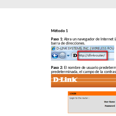
Easy Smart
Switches sin
gestión
Switches
PoE
Método 1
Paso 1:
 Abra un navegador de Internet (c
barra de direcciones.
Accesorios
Gestión
Dónde
Unificada
comprar
Media
Converters
Gestión
Nuclias
Paso 2:
 El nombre de usuario predetermi
Unity Cloud
predeterminada, el campo de la contrase
Transceptores
Cables
Controladoras
Stacking
Nuclias
Connect
Adaptadores
PoE