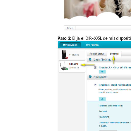
Paso 3:
 Elija el DIR-605L de mis disposi