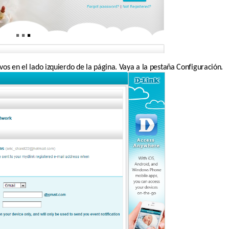
tivos en el lado izquierdo de la página. Vaya a la pestaña Configuración.