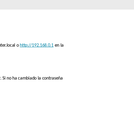
Videovigilancia
pública
Smart
Building
Mástiles
con
cámaras y
er.local o 
http://192.168.0.1
 en la 
sensores
 Si no ha cambiado la contraseña 