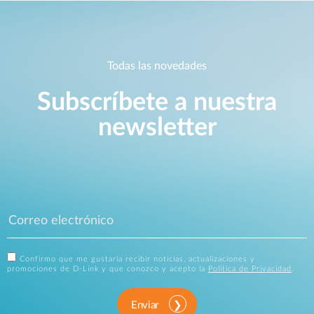
Todas las novedades
Subscríbete a nuestra
newsletter
Confirmo que me gustaría recibir noticias, actualizaciones y
promociones de D-Link y que conozco y acepto la
Política de Privacidad
.
Enviar