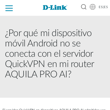
ES|ES
Hogar Digital
Empresas
Industria
Soporte
Resources
Partners
¿Por qué mi dispositivo
móvil Android no se
conecta con el servidor
QuickVPN en mi router
AQUILA PRO AI?