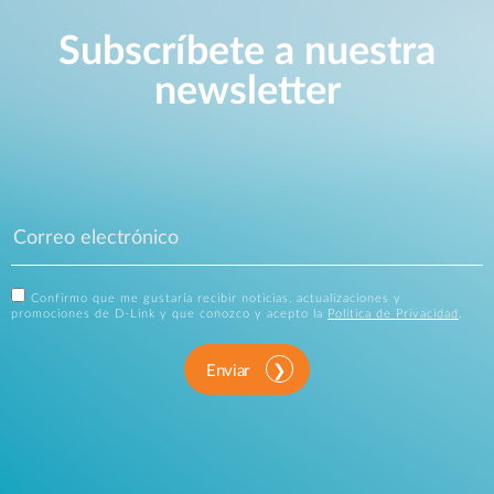
Subscríbete a nuestra
newsletter
Confirmo que me gustaría recibir noticias, actualizaciones y
promociones de D-Link y que conozco y acepto la
Política de Privacidad
.
Enviar