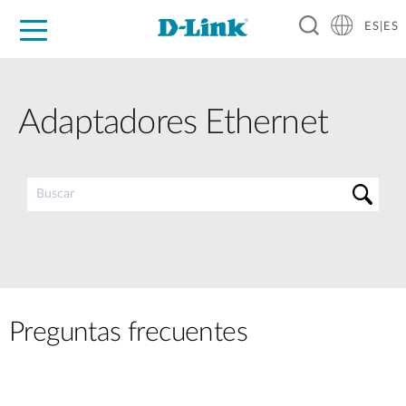
ES|ES
Hogar Digital
Empresas
Industria
Soporte
Resources
Partners
Adaptadores Ethernet
Preguntas frecuentes