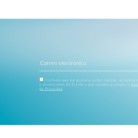
Confirmo que me gustaría recibir noticias, actualizac
y promociones de D-Link y que conozco y acepto la
Polí
de Privacidad
.