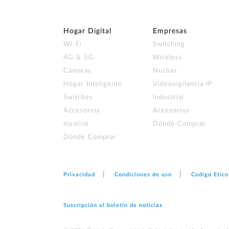
Hogar Digital
Empresas
Wi‑Fi
Switching
4G & 5G
Wireless
Cámaras
Nuclias
Hogar Inteligente
Videovigilancia IP
Switches
Industrial
Accesorios
Accesorios
mydlink
Dónde Comprar
Dónde Comprar
Privacidad
Condiciones de uso
Codigo Etico
Suscripción al boletín de noticias