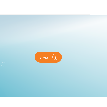
Enviar
iones
tica