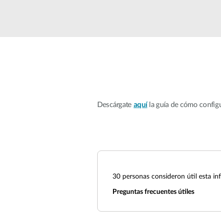
Easy Smart
Switches sin
gestión
Switches
PoE
Accesorios
Gestión
Dónde
Unificada
comprar
Descárgate
aquí
la guía de cómo config
Media
Converters
Gestión
Nuclias
Unity Cloud
Transceptores
Cables
Controladoras
Stacking
Nuclias
Connect
30
personas consideron útil esta in
Adaptadores
Preguntas frecuentes útiles
PoE