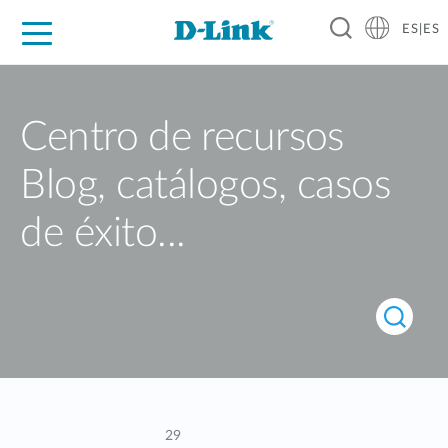
ES|ES
Hogar Digital
Empresas
Industria
Soporte
Resources
Partners
Centro de recursos
Blog, catálogos, casos
de éxito...
29