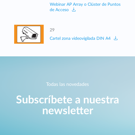
Webinar AP Array o Clúster de Puntos
de Acceso
29
Cartel zona videovigilada DIN A4
Todas las novedades
Subscríbete a nuestra
newsletter