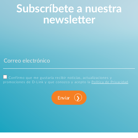
Subscríbete a nuestra
newsletter
Confirmo que me gustaría recibir noticias, actualizaciones y
promociones de D-Link y que conozco y acepto la
Política de Privacidad
.
Enviar