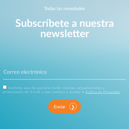
Todas las novedades
Subscríbete a nuestra
newsletter
Confirmo que me gustaría recibir noticias, actualizaciones y
promociones de D-Link y que conozco y acepto la
Política de Privacidad
.
Enviar