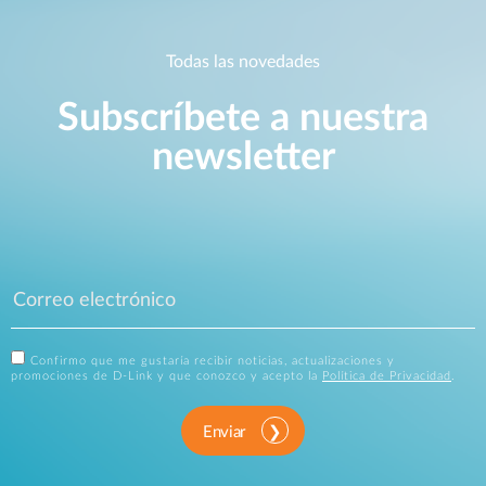
Todas las novedades
Subscríbete a nuestra
newsletter
Confirmo que me gustaría recibir noticias, actualizaciones y
promociones de D-Link y que conozco y acepto la
Política de Privacidad
.
Enviar