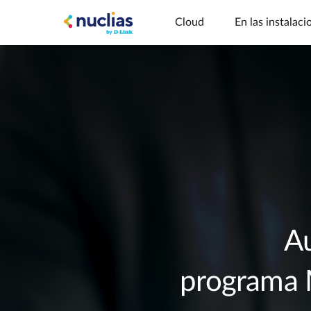
Cloud
En las instalaci
Hardware DNH-1
Au
programa 