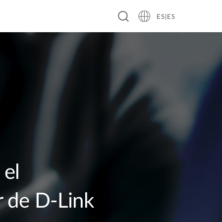
ES|ES
Software DNC-100
 el
 de D‑Link