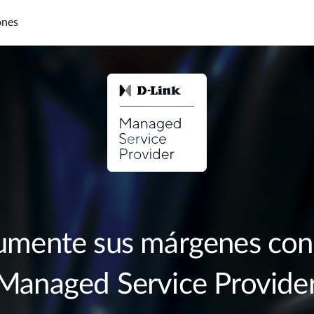
ones
DNH-1000
DNH-3000
000
Hardware DNH-3000
Software DNC-5000
mente sus márgenes con
Managed Service Provider