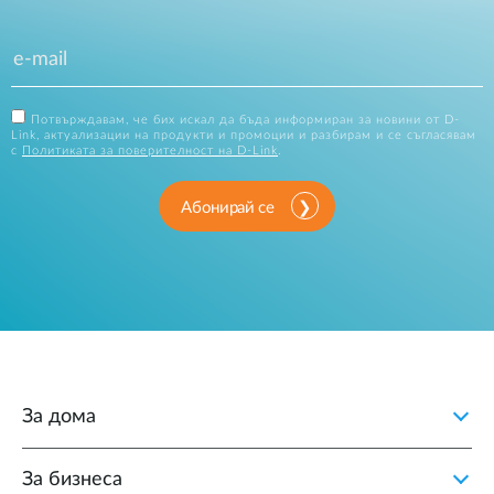
Потвърждавам, че бих искал да бъда информиран за новини от D-
Link, актуализации на продукти и промоции и разбирам и се съгласявам
с
Политиката за поверителност на D-Link
.
Абонирай се
За дома
За бизнеса