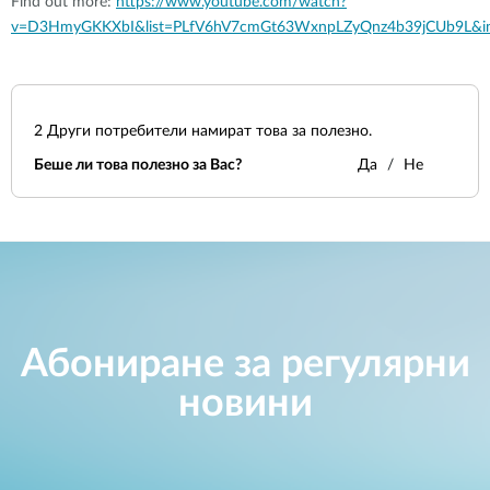
Find out more:
https://www.youtube.com/watch?
v=D3HmyGKKXbI&list=PLfV6hV7cmGt63WxnpLZyQnz4b39jCUb9L&i
2
Други потребители намират това за полезно.
Беше ли това полезно за Вас?
Да
Не
Абониране за регулярни
новини