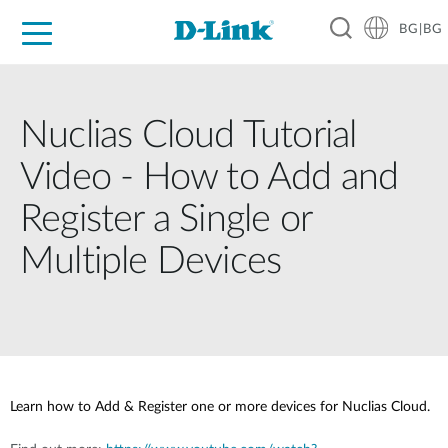
BG|BG
For Home
For Business
For Industry
Where to Buy
Support
Resources
Partners
Nuclias Cloud Tutorial
Video - How to Add and
Register a Single or
Multiple Devices
Learn how to Add & Register one or more devices for Nuclias Cloud.