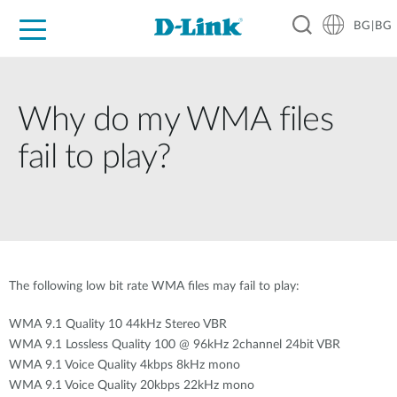
BG|BG
For Home
For Business
For Industry
Where to Buy
Support
Resources
Partners
Why do my WMA files
fail to play?
The following low bit rate WMA files may fail to play:
WMA 9.1 Quality 10 44kHz Stereo VBR
WMA 9.1 Lossless Quality 100 @ 96kHz 2channel 24bit VBR
WMA 9.1 Voice Quality 4kbps 8kHz mono
WMA 9.1 Voice Quality 20kbps 22kHz mono