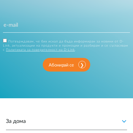
Потвърждавам, че бих искал да бъда информиран за новини от D-
Link, актуализации на продукти и промоции и разбирам и се съгласявам
с
Политиката за поверителност на D-Link
.
Абонирай се
За дома