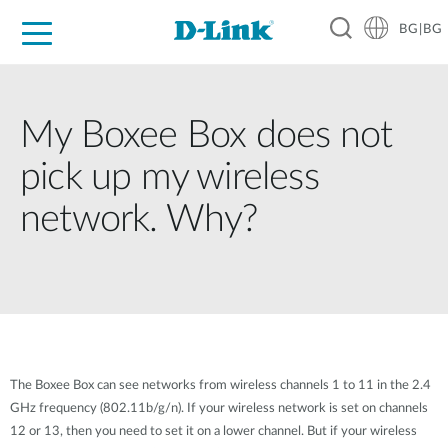
BG|BG
For Home
For Business
For Industry
Where to Buy
Support
Resources
Partners
My Boxee Box does not
pick up my wireless
network. Why?
The Boxee Box can see networks from wireless channels 1 to 11 in the 2.4
GHz frequency (802.11b/g/n). If your wireless network is set on channels
12 or 13, then you need to set it on a lower channel. But if your wireless