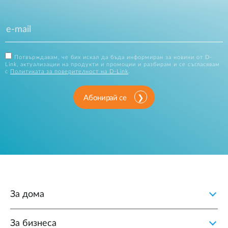
Потвърждавам, че бих искал да бъда информиран за новини от D-
Link, актуализации на продукти и промоции и разбирам и се съгласявам
с
Политиката за поверителност на D-Link
.
Абонирай се
За дома
За бизнеса