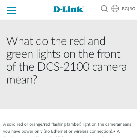
BG|BG
For Home
For Business
For Industry
Where to Buy
Support
Resources
Partners
What do the red and
green lights on the front
of the DCS-2100 camera
mean?
A solid red or orange/red flashing (amber) light on the camerameans
you have power only (no Ethernet or wireless connection).• A