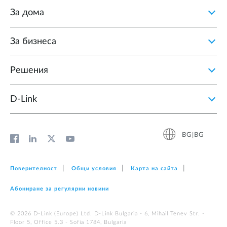
За дома
За бизнеса
Решения
D‑Link
BG|BG
Поверителност
Общи условия
Карта на сайта
Абониране за регулярни новини
© 2026 D‑Link (Europe) Ltd. D-Link Bulgaria - 6, Mihail Tenev Str. -
Floor 5, Office 5.3 - Sofia 1784, Bulgaria