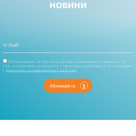
новини
Потвърждавам, че бих искал да бъда информиран за новини от D-
Link, актуализации на продукти и промоции и разбирам и се съгласявам
с
Политиката за поверителност на D-Link
.
Абонирай се