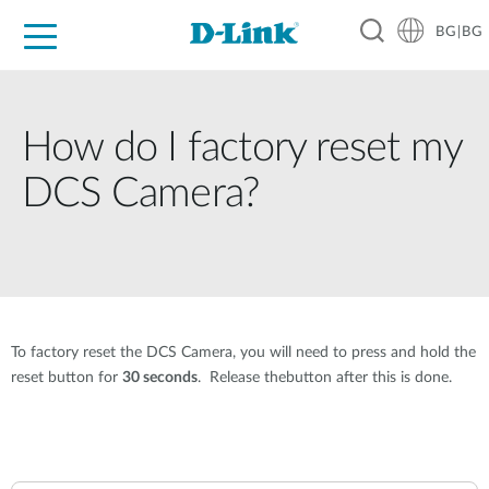
BG|BG
For Home
For Business
For Industry
Where to Buy
Support
Resources
Partners
How do I factory reset my
DCS Camera?
To factory reset the DCS Camera, you will need to press and hold the
reset button for
30 seconds
. Release thebutton after this is done.