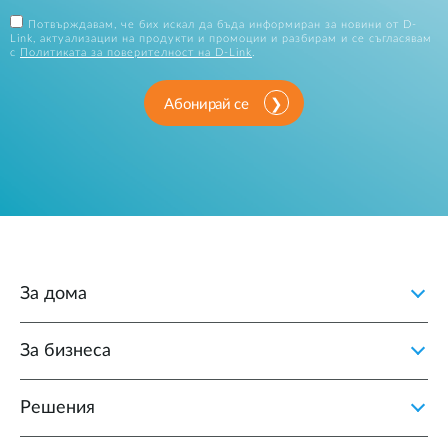
Потвърждавам, че бих искал да бъда информиран за новини от D-
Link, актуализации на продукти и промоции и разбирам и се съгласявам
с
Политиката за поверителност на D-Link
.
Абонирай се
За дома
За бизнеса
Решения