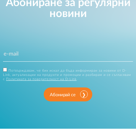
Абониране за регулярни
новини
Потвърждавам, че бих искал да бъда информиран за новини от D-
Link, актуализации на продукти и промоции и разбирам и се съгласявам
с
Политиката за поверителност на D-Link
.
Абонирай се