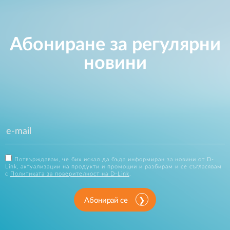
Абониране за регулярни
новини
Потвърждавам, че бих искал да бъда информиран за новини от D-
Link, актуализации на продукти и промоции и разбирам и се съгласявам
с
Политиката за поверителност на D-Link
.
Абонирай се