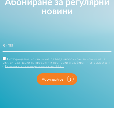
Абониране за регулярни
новини
Потвърждавам, че бих искал да бъда информиран за новини от D-
Link, актуализации на продукти и промоции и разбирам и се съгласявам
с
Политиката за поверителност на D-Link
.
Абонирай се