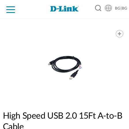
BG|BG
For Home
For Business
For Industry
Where to Buy
Support
Resources
Partners
High Speed USB 2.0 15Ft A-to-B
Cable