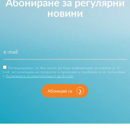
Абониране за регулярни
новини
Потвърждавам, че бих искал да бъда информиран за новини от D-
Link, актуализации на продукти и промоции и разбирам и се съгласявам
с
Политиката за поверителност на D-Link
.
Абонирай се