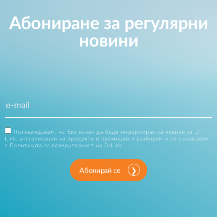
Абониране за регулярни
новини
Потвърждавам, че бих искал да бъда информиран за новини от D-
Link, актуализации на продукти и промоции и разбирам и се съгласявам
с
Политиката за поверителност на D-Link
.
Абонирай се