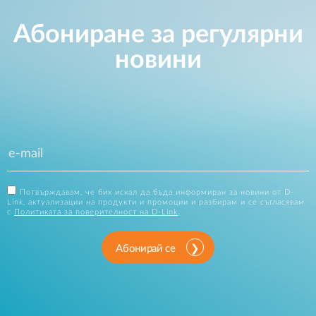
Абониране за регулярни
новини
Потвърждавам, че бих искал да бъда информиран за новини от D-
Link, актуализации на продукти и промоции и разбирам и се съгласявам
с
Политиката за поверителност на D-Link
.
Абонирай се