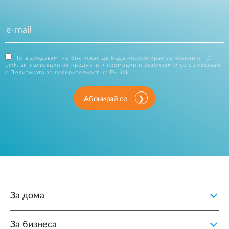
Потвърждавам, че бих искал да бъда информиран за новини от D-
Link, актуализации на продукти и промоции и разбирам и се съгласявам
с
Политиката за поверителност на D-Link
.
Абонирай се
За дома
За бизнеса