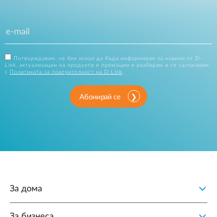
Потвърждавам, че бих искал да бъда информиран за новини от D-
Link, актуализации на продукти и промоции и разбирам и се съгласявам
с
Политиката за поверителност на D-Link
.
Абонирай се
За дома
За бизнеса