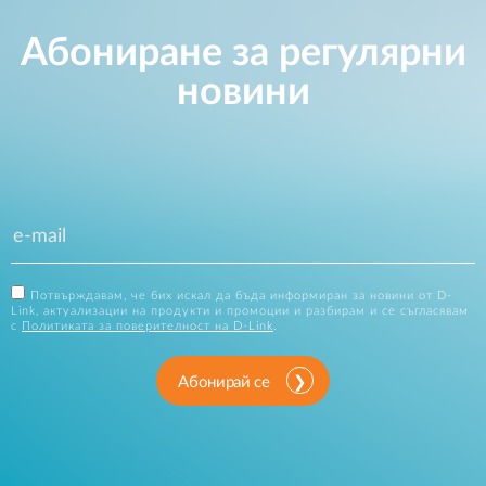
Абониране за регулярни
новини
Потвърждавам, че бих искал да бъда информиран за новини от D-
Link, актуализации на продукти и промоции и разбирам и се съгласявам
с
Политиката за поверителност на D-Link
.
Абонирай се