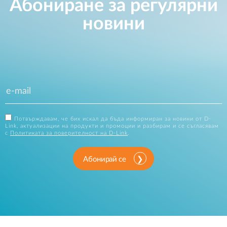
Абониране за регулярни
новини
Потвърждавам, че бих искал да бъда информиран за новини от D-
Link, актуализации на продукти и промоции и разбирам и се съгласявам
с
Политиката за поверителност на D-Link
.
Абонирай се