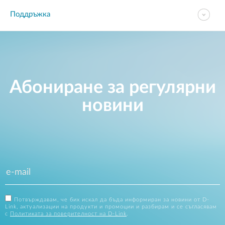
Поддръжка
Абониране за регулярни
новини
Потвърждавам, че бих искал да бъда информиран за новини от D-
Link, актуализации на продукти и промоции и разбирам и се съгласявам
с
Политиката за поверителност на D-Link
.