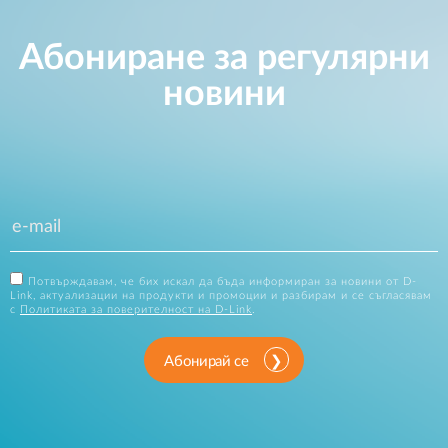
Абониране за регулярни
новини
Потвърждавам, че бих искал да бъда информиран за новини от D-
Link, актуализации на продукти и промоции и разбирам и се съгласявам
с
Политиката за поверителност на D-Link
.
Абонирай се