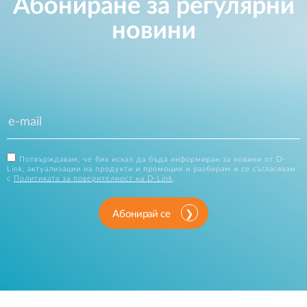
Абониране за регулярни
новини
Потвърждавам, че бих искал да бъда информиран за новини от D-
Link, актуализации на продукти и промоции и разбирам и се съгласявам
с
Политиката за поверителност на D-Link
.
Абонирай се