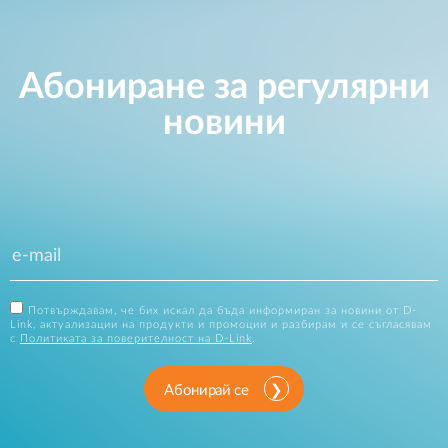
Абониране за регулярни
новини
Потвърждавам, че бих искал да бъда информиран за новини от D-
Link, актуализации на продукти и промоции и разбирам и се съгласявам
с
Политиката за поверителност на D-Link
.
Абонирай се