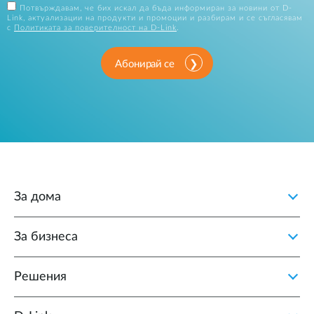
Потвърждавам, че бих искал да бъда информиран за новини от D-
Link, актуализации на продукти и промоции и разбирам и се съгласявам
с
Политиката за поверителност на D-Link
.
Абонирай се
За дома
За бизнеса
Решения