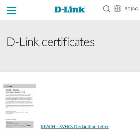
BG|BG
For Home
For Business
For Industry
Where to Buy
Support
Resources
Partners
D-Link certificates
REACH - SVHCs Declaration Letter