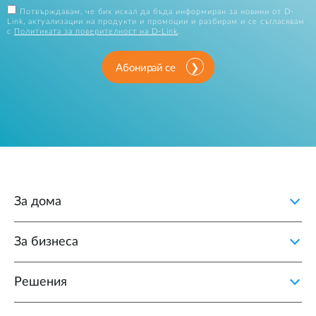
Потвърждавам, че бих искал да бъда информиран за новини от D-
Link, актуализации на продукти и промоции и разбирам и се съгласявам
с
Политиката за поверителност на D-Link
.
Абонирай се
За дома
За бизнеса
Решения