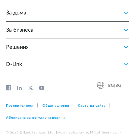
За дома
За бизнеса
Решения
D‑Link
BG|BG
Поверителност
Общи условия
Карта на сайта
Абониране за регулярни новини
© 2026 D‑Link (Europe) Ltd. D-Link Bulgaria - 6, Mihail Tenev Str. -