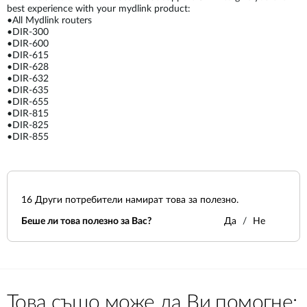
best experience with your mydlink product:
•All Mydlink routers
•DIR-300
•DIR-600
•DIR-615
•DIR-628
•DIR-632
•DIR-635
•DIR-655
•DIR-815
•DIR-825
•DIR-855
16
Други потребители намират това за полезно.
Беше ли това полезно за Вас?
Да
Не
Това също може да Ви помогне: