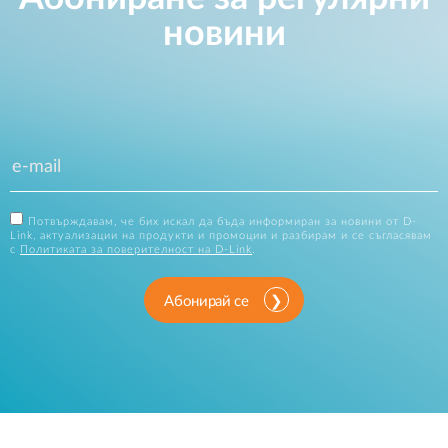
новини
Потвърждавам, че бих искал да бъда информиран за новини от D-
Link, актуализации на продукти и промоции и разбирам и се съгласявам
с
Политиката за поверителност на D-Link
.
Абонирай се