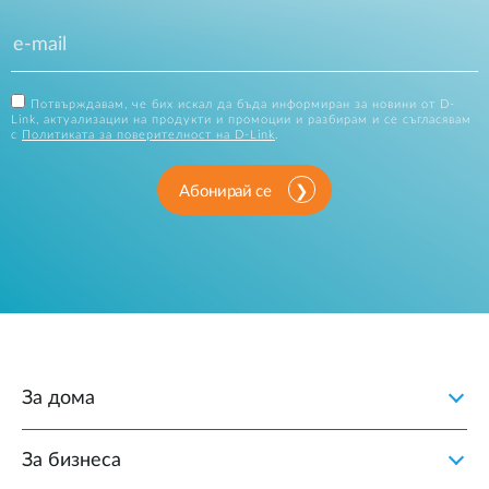
Потвърждавам, че бих искал да бъда информиран за новини от D-
Link, актуализации на продукти и промоции и разбирам и се съгласявам
с
Политиката за поверителност на D-Link
.
Абонирай се
За дома
За бизнеса