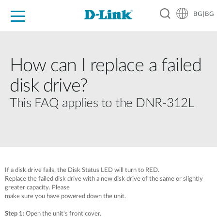
BG|BG
For Home
For Business
For Industry
Where to Buy
Support
Resources
Partners
How can I replace a failed
disk drive?
This FAQ applies to the DNR-312L
If a disk drive fails, the Disk Status LED will turn to RED.
Replace the failed disk drive with a new disk drive of the same or slightly
greater capacity. Please
make sure you have powered down the unit.
Step 1:
Open the unit's front cover.