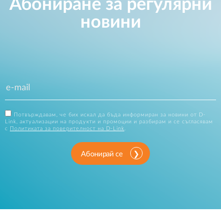
Абониране за регулярни
новини
Потвърждавам, че бих искал да бъда информиран за новини от D-
Link, актуализации на продукти и промоции и разбирам и се съгласявам
с
Политиката за поверителност на D-Link
.
Абонирай се