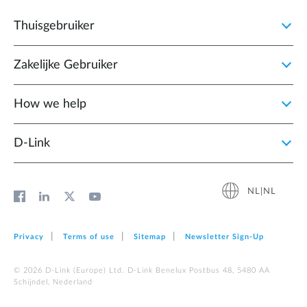
Thuisgebruiker
Zakelijke Gebruiker
How we help
D‑Link
NL|NL
Privacy
Terms of use
Sitemap
Newsletter Sign‑Up
© 2026 D‑Link (Europe) Ltd. D-Link Benelux Postbus 48, 5480 AA
Schijndel, Nederland